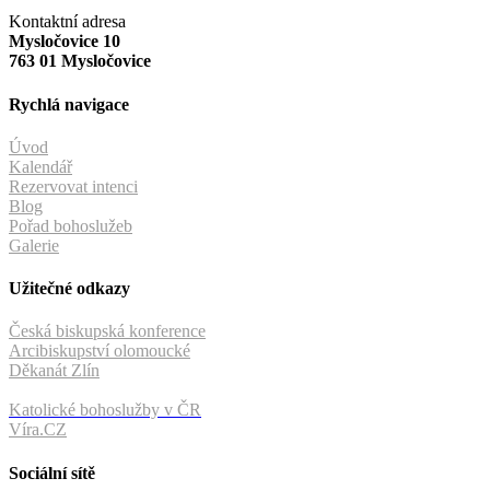
Kontaktní adresa
Mysločovice 10
763 01 Mysločovice
Rychlá navigace
Úvod
Kalendář
Rezervovat intenci
Blog
Pořad bohoslužeb
Galerie
Užitečné odkazy
Česká biskupská konference
Arcibiskupství olomoucké
Děkanát Zlín
Katolické bohoslužby v ČR
Víra.CZ
Sociální sítě