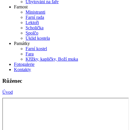
Ubytování na faře
Farnost
Ministranti
Farní rada
Lektoři
Scholička
Spolčo
Úklid kostela
Památky
Farní kostel
Fara
Křížky, kapličky, Boží muka
Fotogalerie
Kontakty
Růženec
Úvod