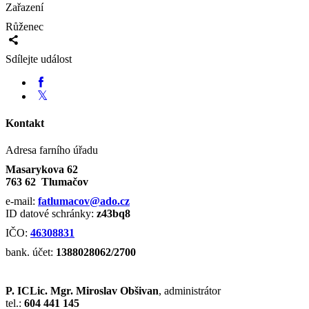
Zařazení
Růženec
Sdílejte událost
Kontakt
Adresa farního úřadu
Masarykova 62
763 62 Tlumačov
e-mail:
fatlumacov@ado.cz
ID datové schránky:
z43bq8
IČO:
46308831
bank. účet:
1388028062/2700
P. ICLic. Mgr. Miroslav Obšivan
, administrátor
tel.:
604 441 145