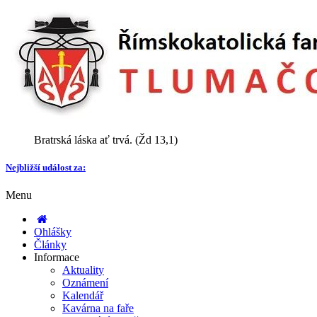
Bratrská láska ať trvá. (Žd 13,1)
Nejbližší událost za:
Menu
Ohlášky
Články
Informace
Aktuality
Oznámení
Kalendář
Kavárna na faře